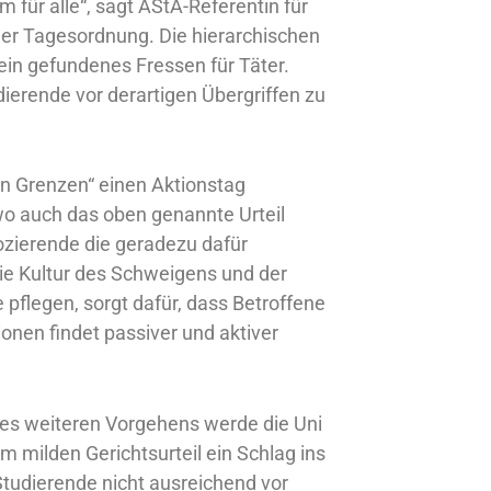
m für alle“, sagt AStA-Referentin für
der Tagesordnung. Die hierarchischen
ein gefundenes Fressen für Täter.
dierende vor derartigen Übergriffen zu
en Grenzen“ einen Aktionstag
wo auch das oben genannte Urteil
Dozierende die geradezu dafür
die Kultur des Schweigens und der
e pflegen, sorgt dafür, dass Betroffene
ionen findet passiver und aktiver
 des weiteren Vorgehens werde die Uni
m milden Gerichtsurteil ein Schlag ins
Studierende nicht ausreichend vor