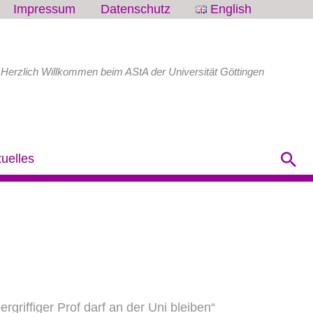
Impressum
Datenschutz
English
Herzlich Willkommen beim AStA der Universität Göttingen
Su
tuelles
rgriffiger Prof darf an der Uni bleiben“