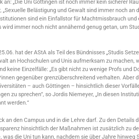
tik an: „Die Uni Göttingen ist noch immer kein sicherer Rau
, „Sexuelle Belästigung und Gewalt sind immer noch an 
titutionen sind ein Einfallstor für Machtmissbrauch und 
, es wird immer noch nicht annähernd genug getan, um Stu
.06. hat der AStA als Teil des Bündnisses „Studis Setz
Gewalt an Hochschulen und Unis aufmerksam zu machen, 
nd keine Einzelfälle: „Es gibt nicht zu wenige Profs und 
nt*innen gegenüber grenzüberschreitend verhalten. Aber 
iversitäten – auch Göttingen – hinsichtlich dieser Vorfäll
gen zu sprechen“, so Jordis Niemeyer, „In diesen Institut
nnt werden.“
rück an den Campus und in die Lehre darf. Zu den Details
sparenz hinsichtlich der Maßnahmen ist zusätzlich zu de
e, was die Uni tun kann, nachdem sie über Jahre hinweg 