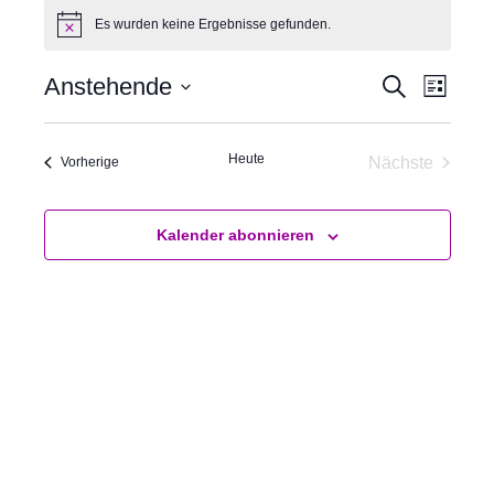
Es wurden keine Ergebnisse gefunden.
H
i
n
Anstehende
V
V
S
w
L
u
e
e
e
i
D
i
c
s
r
r
s
a
h
t
Heute
Nächste
a
a
Veranstaltungen
e
Vorherige
t
e
Veranstalt
n
n
u
s
s
m
Kalender abonnieren
t
t
w
a
a
ä
l
l
h
t
t
l
u
u
e
n
n
n
g
g
.
e
A
n
n
S
s