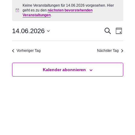
Keine Veranstaltungen für 14.06.2026 vorgesehen. Hier
geht es zu den
nächsten bevorstehenden
H
Veranstaltungen
.
i
n
w
14.06.2026
V
V
S
e
T
u
i
e
e
a
D
c
s
g
r
r
a
h
Vorheriger Tag
Nächster Tag
a
a
e
t
n
n
u
s
s
m
Kalender abonnieren
t
t
w
a
a
ä
l
l
h
t
t
l
u
u
e
n
n
n
g
g
.
e
A
n
n