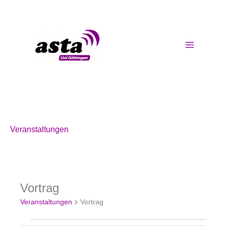
Zum
Inhalt
springen
Veranstaltungen
Vortrag
Veranstaltungen
für
Veranstaltungen
Vortrag
14.06.2026