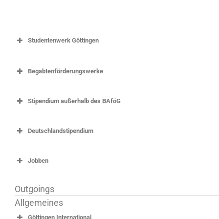
Studentenwerk Göttingen
Begabtenförderungswerke
Stipendium außerhalb des BAföG
Deutschlandstipendium
Friedrich-Ebert-Stiftung (Grundförderung)
Jobben
Friedrich-Ebert-Stiftung (Promotionsförde
Friedrich-Naumann-Stiftung
Outgoings
Heinrich-Böll-Stiftung
Allgemeines
Konrad-Adenauer-Stiftung
Informationen des Deutschen Studierend
Göttingen International