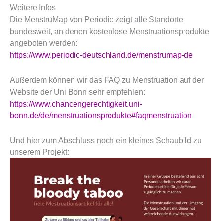
Weitere Infos
Die MenstruMap von Periodic zeigt alle Standorte
bundesweit, an denen kostenlose Menstruationsprodukte
angeboten werden:
https://www.periodic-deutschland.de/menstrumap-de
Außerdem können wir das FAQ zu Menstruation auf der
Website der Uni Bonn sehr empfehlen:
https://www.chancengerechtigkeit.uni-
bonn.de/de/menstruationsprodukte#faqmenstruation
Und hier zum Abschluss noch ein kleines Schaubild zu
unserem Projekt: