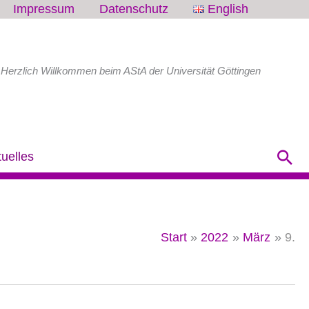
Impressum
Datenschutz
English
Herzlich Willkommen beim AStA der Universität Göttingen
Su
tuelles
Start
2022
März
9.