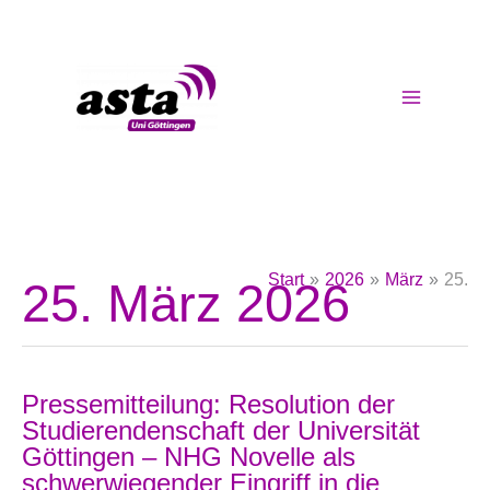
Zum
Inhalt
springen
Start
2026
März
25.
25. März 2026
Pressemitteilung: Resolution der
Studierendenschaft der Universität
Göttingen – NHG Novelle als
schwerwiegender Eingriff in die