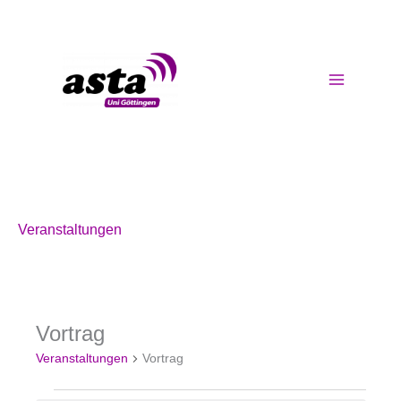
Zum
Inhalt
springen
Veranstaltungen
Vortrag
Veranstaltungen
für
Veranstaltungen
Vortrag
08.08.2026