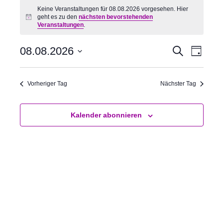
Keine Veranstaltungen für 08.08.2026 vorgesehen. Hier
geht es zu den
nächsten bevorstehenden
H
Veranstaltungen
.
i
n
w
08.08.2026
V
V
S
e
T
u
i
e
e
a
D
c
s
g
r
r
a
h
Vorheriger Tag
Nächster Tag
a
a
e
t
n
n
u
s
s
m
Kalender abonnieren
t
t
w
a
a
ä
l
l
h
t
t
l
u
u
e
n
n
n
g
g
.
e
A
n
n