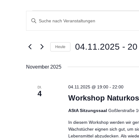
Veranstaltungen
V
B
e
i
r
t
a
t
04.11.2025
 - 
20
Heute
n
e
D
s
S
a
t
November 2025
c
t
a
h
u
l
l
04.11.2025 @ 19:00
-
22:00
DI.
m
t
4
ü
Workshop Naturkos
w
u
s
ä
n
s
AStA Sitzungssaal
Goßlerstraße 1
h
g
e
In diesem Workshop werden wir ge
l
e
l
Wachstücher eignen sich gut, um si
e
n
w
Lebensmittel abzudecken. Als wieder