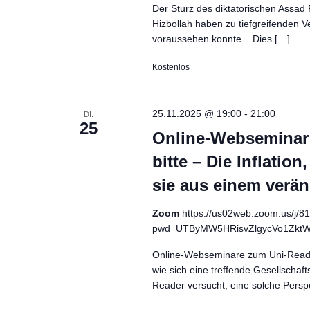
Der Sturz des diktatorischen Assad
Hizbollah haben zu tiefgreifenden
voraussehen konnte. Dies […]
Kostenlos
25.11.2025 @ 19:00
-
21:00
DI.
25
Online-Webseminar
bitte – Die Inflati
sie aus einem verän
Zoom
https://us02web.zoom.us/j/
pwd=UTByMW5HRisvZlgycVo1Zkt
Online-Webseminare zum Uni-Reader
wie sich eine treffende Gesellschaft
Reader versucht, eine solche Persp