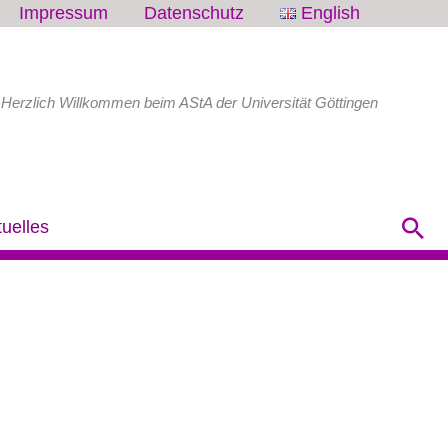
Impressum
Datenschutz
English
Herzlich Willkommen beim AStA der Universität Göttingen
Su
tuelles