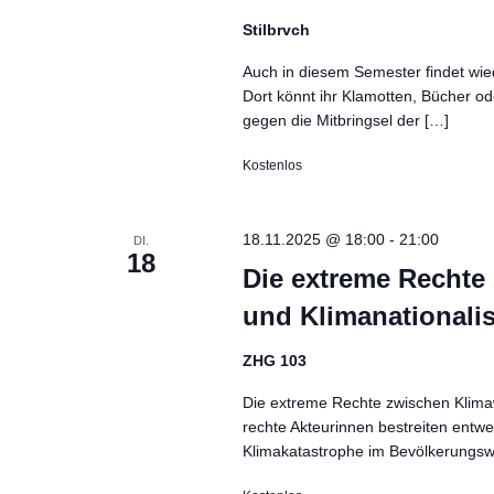
e
,
n
Stilbrvch
N
a
Auch in diesem Semester findet wied
a
c
Dort könnt ihr Klamotten, Bücher od
v
h
gegen die Mitbringsel der […]
i
V
g
Kostenlos
e
a
r
t
a
18.11.2025 @ 18:00
-
21:00
DI.
i
18
n
Die extreme Recht
o
s
und Klimanational
n
t
a
ZHG 103
l
Die extreme Rechte zwischen Klima
t
rechte Akteurinnen bestreiten entw
u
Klimakatastrophe im Bevölkerungs
n