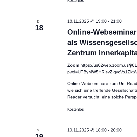
Kostenlos
g
e
n
18.11.2025 @ 19:00
-
21:00
DI.
18
S
Online-Webseminar 
c
als Wissensgesellsc
h
Zentrum innerkapita
l
ü
Zoom
https://us02web.zoom.us/j/
s
pwd=UTByMW5HRisvZlgycVo1Zkt
s
Online-Webseminare zum Uni-Reader
e
wie sich eine treffende Gesellschaft
l
Reader versucht, eine solche Persp
w
Kostenlos
o
r
t
19.11.2025 @ 18:00
-
20:00
MI.
19
.