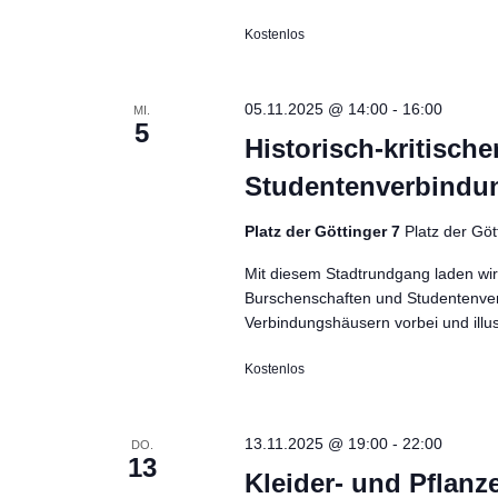
n
S
o
.
u
Kostenlos
r
c
t
h
e
05.11.2025 @ 14:00
-
16:00
MI.
e
5
i
Historisch-kritisch
u
n
Studentenverbindu
n
g
d
e
Platz der Göttinger 7
Platz der Göt
A
b
n
Mit diesem Stadtrundgang laden wir 
e
Burschenschaften und Studentenver
s
n
Verbindungshäusern vorbei und illu
i
.
c
Kostenlos
S
h
u
t
c
13.11.2025 @ 19:00
-
22:00
DO.
e
13
h
Kleider- und Pflanz
n